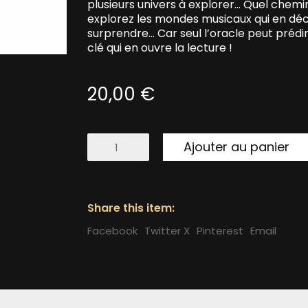
plusieurs univers à explorer… Quel chemi
explorez les mondes musicaux qui en décou
surprendre… Car seul l’oracle peut prédir
clé qui en ouvre la lecture !
20,00
€
quantité
Ajouter au panier
de
"Earth
Child"
Double
album
Share this item:
Facebook
Twitter X
Pinterest
Email