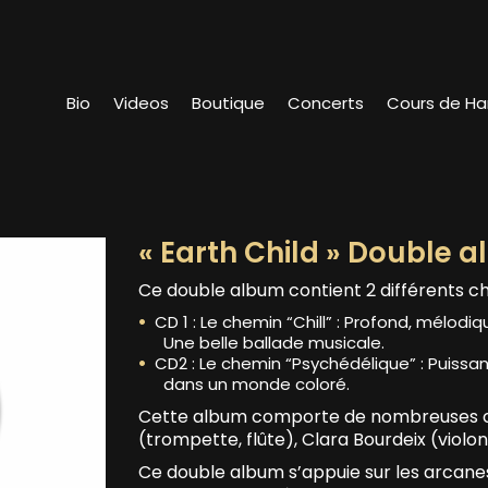
Bio
Videos
Boutique
Concerts
Cours de H
« Earth Child » Double 
Ce double album contient 2 différents c
CD 1 : Le chemin “Chill” : Profond, mélodi
Une belle ballade musicale.
CD2 : Le chemin “Psychédélique” : Puissa
dans un monde coloré.
Cette album comporte de nombreuses col
(trompette, flûte), Clara Bourdeix (violon
Ce double album s’appuie sur les arcanes