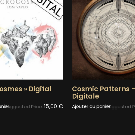
osmes » Digital
Cosmic Patterns –
Digitale
15,00
€
anier
Ajouter au panier
Suggested Price:
Suggested P