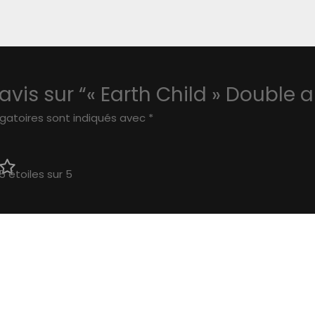
 avis sur “« Earth Child » Double
gatoires sont indiqués avec
*
5 étoiles sur 5